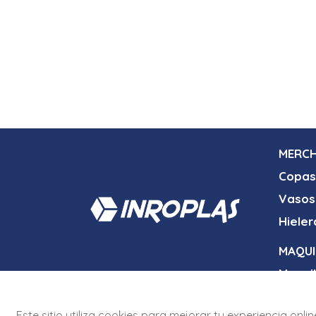
MERCH
Copas
Vasos
Hieler
MAQUI
Maqui
Maqui
Este sitio utiliza cookies para mejorar tu experiencia onl