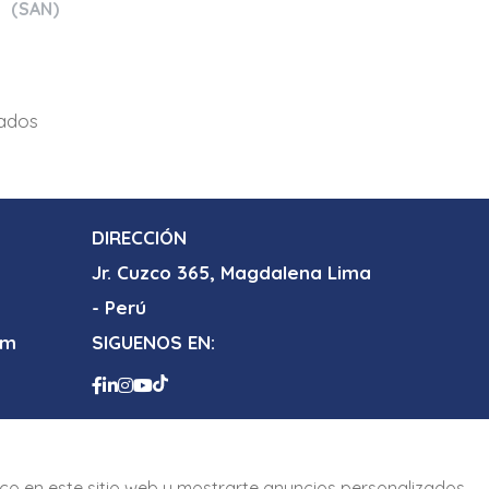
(SAN)
tados
DIRECCIÓN
Jr. Cuzco 365, Magdalena Lima
- Perú
om
SIGUENOS EN:
s.com
afico en este sitio web y mostrarte anuncios personalizados