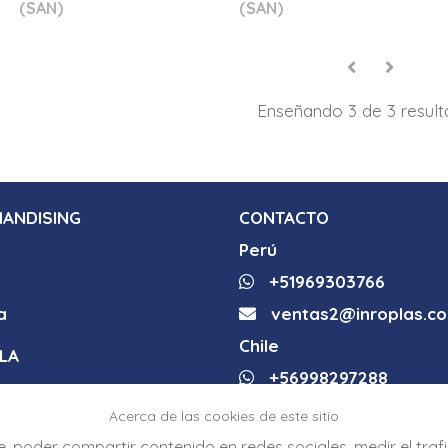
(SAN)
(SAN)
Enseñando 3 de 3 resul
ANDISING
CONTACTO
Perú
+51969303766
a
ventas2@inroplas.c
Chile
LA
+56998297288
la
maximo.lira@inr
opla
Acerca de las cookies de este sitio
la 360
°
ine, poder compartir contenido en redes sociales, medir el tr